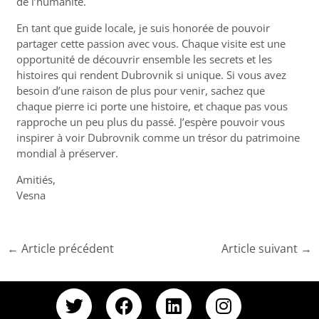
de l’humanité.
En tant que guide locale, je suis honorée de pouvoir
partager cette passion avec vous. Chaque visite est une
opportunité de découvrir ensemble les secrets et les
histoires qui rendent Dubrovnik si unique. Si vous avez
besoin d’une raison de plus pour venir, sachez que
chaque pierre ici porte une histoire, et chaque pas vous
rapproche un peu plus du passé. J’espère pouvoir vous
inspirer à voir Dubrovnik comme un trésor du patrimoine
mondial à préserver.
Amitiés,
Vesna
←
Article précédent
Article suivant
→
T
F
L
I
w
a
i
n