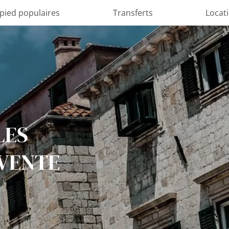
 pied populaires
Transferts
Locat
LES
 VENTE