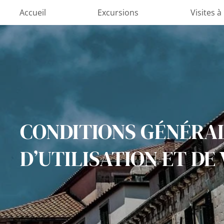
Aller
Accueil
Excursions
Visites à
au
contenu
CONDITIONS GÉNÉRA
D’UTILISATION ET DE