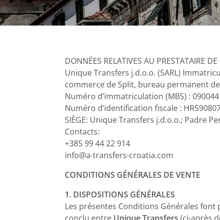
DONNÉES RELATIVES AU PRESTATAIRE DE 
Unique Transfers j.d.o.o. (SARL) Immatric
commerce de Split, bureau permanent de
Numéro d’immatriculation (MBS) :
090044
Numéro d’identification fiscale : HR59080
SIÈGE: Unique Transfers j.d.o.o.; Padre Pe
Contacts:
+385 99 44 22 914
info@a-transfers-croatia.com
CONDITIONS GÉNÉRALES DE VENTE
1. DISPOSITIONS GÉNÉRALES
Les présentes Conditions Générales font 
conclu entre
Unique Transfers
(ci-après d