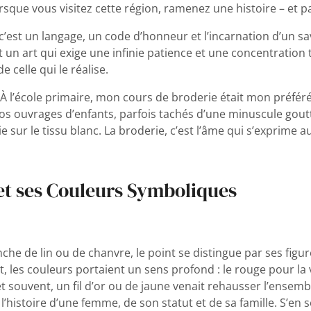
orsque vous visitez cette région, ramenez une histoire – et 
 c’est un langage, un code d’honneur et l’incarnation d’un s
st un art qui exige une infinie patience et une concentratio
 celle qui le réalise.
l’école primaire, mon cours de broderie était mon préféré. 
nos ouvrages d’enfants, parfois tachés d’une minuscule goutt
e sur le tissu blanc. La broderie, c’est l’âme qui s’exprime au
 et ses Couleurs Symboliques
nche de lin ou de chanvre, le point se distingue par ses figu
 les couleurs portaient un sens profond : le rouge pour la vie
 et souvent, un fil d’or ou de jaune venait rehausser l’ensemb
’histoire d’une femme, de son statut et de sa famille. S’en so