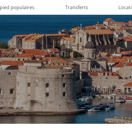
 pied populaires
Transferts
Locat