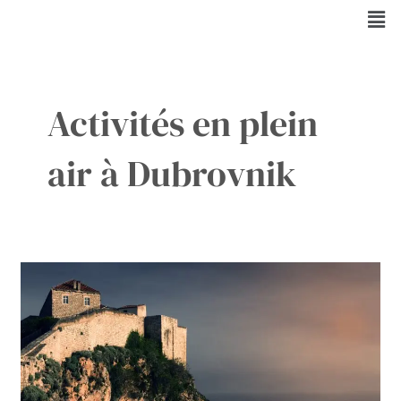
Aller
Men
au
contenu
Activités en plein
air à Dubrovnik
Dubrovnik
:
Falaises
à
Surmonter
en
Toute