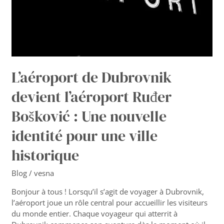
:
Une
nouvelle
identité
pour
une
ville
L’aéroport de Dubrovnik
historique
devient l’aéroport Ruđer
Bošković : Une nouvelle
identité pour une ville
historique
Blog
/
vesna
Bonjour à tous ! Lorsqu’il s’agit de voyager à Dubrovnik,
l’aéroport joue un rôle central pour accueillir les visiteurs
du monde entier. Chaque voyageur qui atterrit à