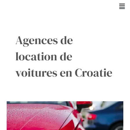
Aller
Men
au
contenu
Agences de
location de
voitures en Croatie
Louez
une
Voiture
en
Croatie