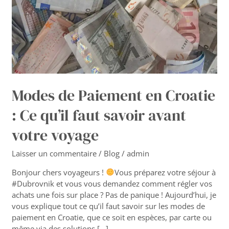
qu’il
faut
savoir
avant
votre
voyage
Modes de Paiement en Croatie
: Ce qu’il faut savoir avant
votre voyage
Laisser un commentaire
/
Blog
/
admin
Bonjour chers voyageurs !
Vous préparez votre séjour à
#Dubrovnik et vous vous demandez comment régler vos
achats une fois sur place ? Pas de panique ! Aujourd’hui, je
vous explique tout ce qu’il faut savoir sur les modes de
paiement en Croatie, que ce soit en espèces, par carte ou
même via des solutions […]