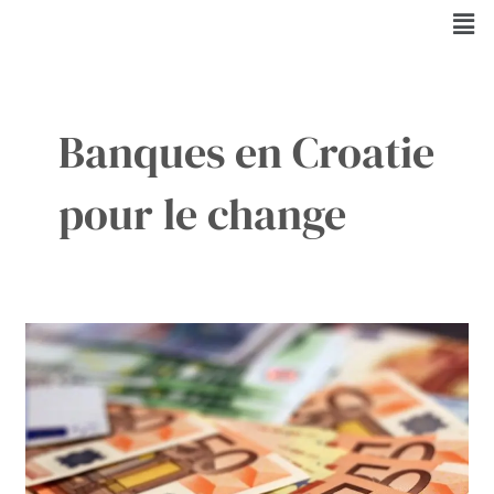
Aller
Men
au
contenu
Banques en Croatie
pour le change
Peut-
on
payer
en
Kuna
en
Croatie