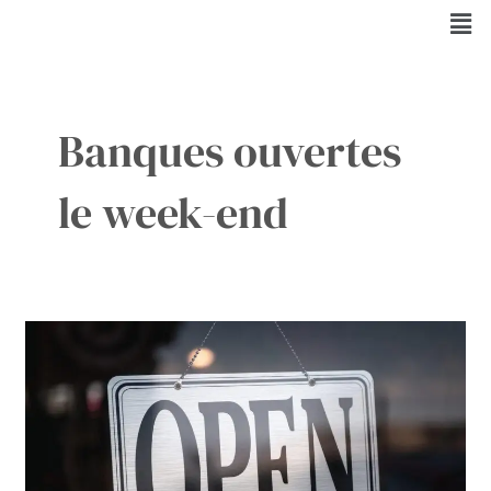
Aller
Men
au
contenu
Banques ouvertes
le week-end
Les
horaires
de
travail
pendant
les
week-