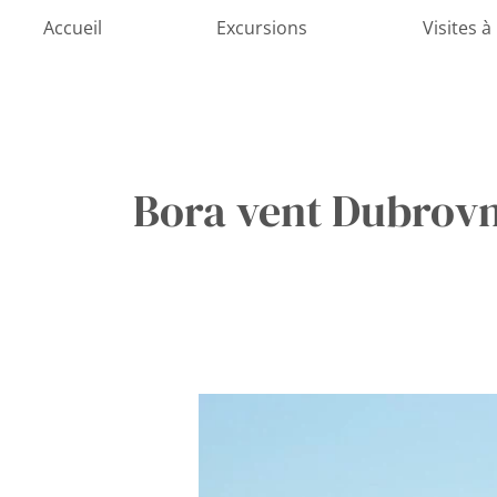
Aller
Accueil
Excursions
Visites à
au
contenu
Bora vent Dubrovn
Les
conditions
météorologiques
à