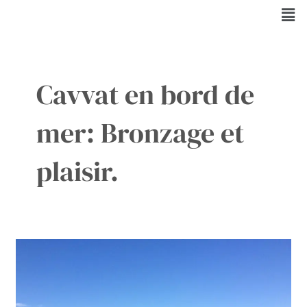
Aller
Men
au
contenu
Cavvat en bord de
mer: Bronzage et
plaisir.
Tranquillité
de
Cavtat