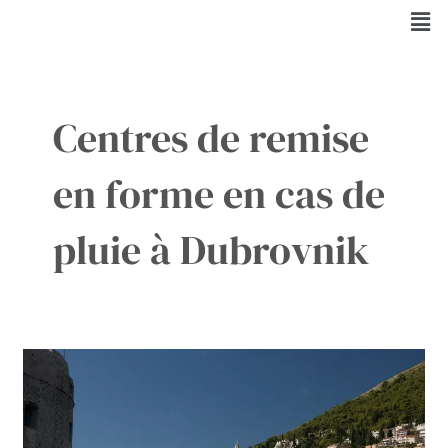
Aller
Men
au
contenu
Centres de remise
en forme en cas de
pluie à Dubrovnik
Les
activités
à
Dubrovnik
lors