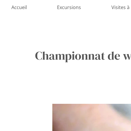
Aller
Accueil
Excursions
Visites à
au
contenu
Championnat de w
Divlja
liga
Dubrovnik
–