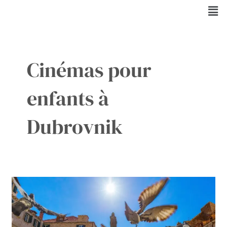
Aller
Men
au
contenu
Cinémas pour
enfants à
Dubrovnik
Divertissez
vos
enfants
à
Dubrovnik