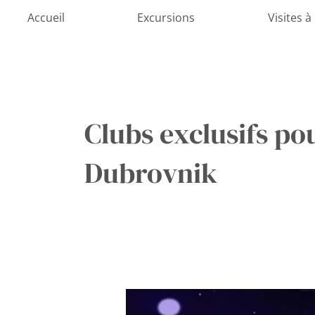
Aller
Accueil
Excursions
Visites à
au
contenu
Clubs exclusifs pou
Dubrovnik
Le
Charme