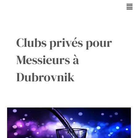
Aller
Men
au
contenu
Clubs privés pour
Messieurs à
Dubrovnik
Le
Charme
Exquis
des
Clubs