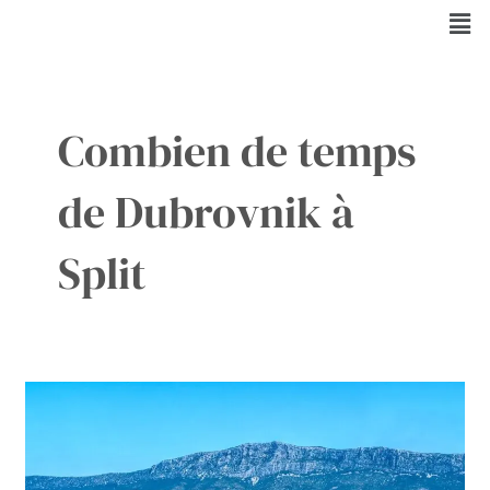
Aller
Men
au
contenu
Combien de temps
de Dubrovnik à
Split
Escapade
de
Dubrovnik
à
Split