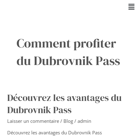
Aller
Men
au
contenu
Comment profiter
du Dubrovnik Pass
Découvrez les avantages du
Découvrez
les
Dubrovnik Pass
avantages
du
Laisser un commentaire
/
Blog
/
admin
Dubrovnik
Pass
Découvrez les avantages du Dubrovnik Pass