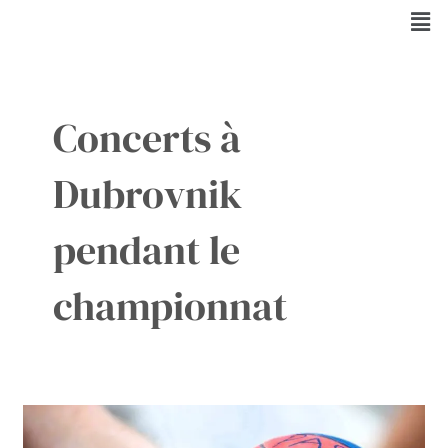
Aller
Men
au
contenu
Concerts à
Dubrovnik
pendant le
championnat
Divlja
liga