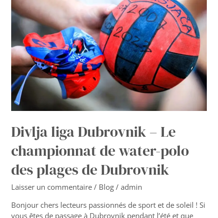
Dubrovnik
–
Le
championnat
de
water-
polo
des
plages
de
Dubrovnik
Divlja liga Dubrovnik – Le
championnat de water-polo
des plages de Dubrovnik
Laisser un commentaire
/
Blog
/
admin
Bonjour chers lecteurs passionnés de sport et de soleil ! Si
vous êtes de passage à Dubrovnik pendant l’été et que