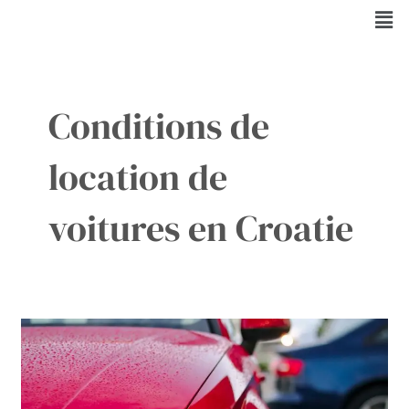
Aller
Men
au
contenu
Conditions de
location de
voitures en Croatie
Louez
une
Voiture
en
Croatie