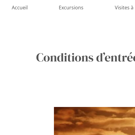
Aller
Accueil
Excursions
Visites à
au
contenu
Conditions d’entré
Croatie
:
Adieu
aux