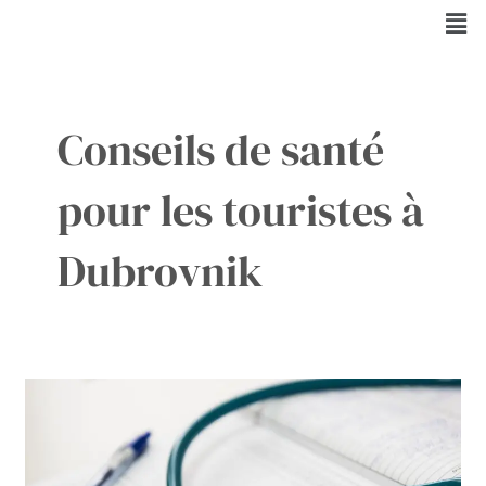
Aller
Men
au
contenu
Conseils de santé
pour les touristes à
Dubrovnik
Assistance
médicale
urgente
pour
les