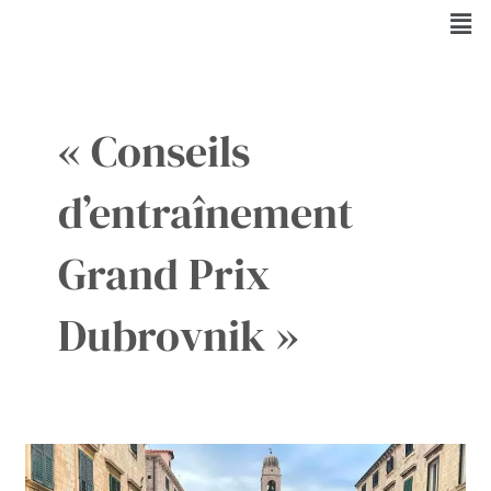
Aller
Men
au
contenu
« Conseils
d’entraînement
Grand Prix
Dubrovnik »
Le
Grand