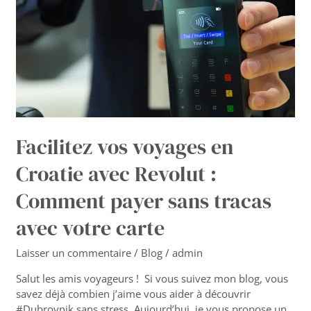
avec
Revolut
:
Comment
payer
sans
tracas
avec
votre
Facilitez vos voyages en
carte
Croatie avec Revolut :
Comment payer sans tracas
avec votre carte
Laisser un commentaire
/
Blog
/
admin
Salut les amis voyageurs ! Si vous suivez mon blog, vous
savez déjà combien j’aime vous aider à découvrir
#Dubrovnik sans stress. Aujourd’hui, je vous propose un