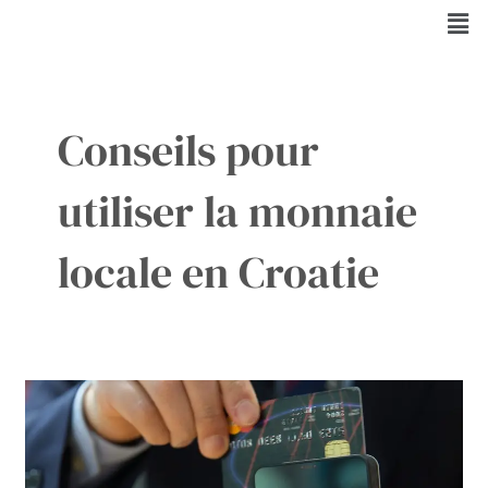
Aller
Men
au
contenu
Conseils pour
utiliser la monnaie
locale en Croatie
Facilitez
vos
voyages
en
Croatie