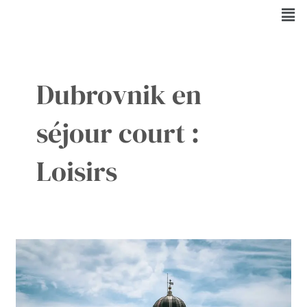
Aller
Men
au
contenu
Dubrovnik en
séjour court :
Loisirs
Découvrez
Dubrovnik
en
1
Journée