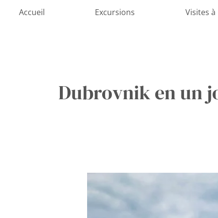
Aller
Accueil
Excursions
Visites à
au
contenu
Dubrovnik en un j
Découvrez
Dubrovnik
en
1