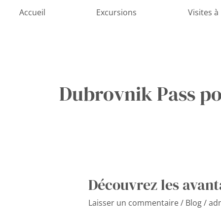
Aller
Accueil
Excursions
Visites à
au
contenu
Dubrovnik Pass po
Découvrez les avant
Découvrez
les
Laisser un commentaire
/
Blog
/
ad
avantages
du