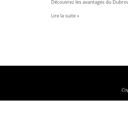
Découvrez les avantages du Dubrov
Dubrovnik
Pass
Lire la suite »
Cop