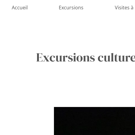
Aller
Accueil
Excursions
Visites à
au
contenu
Excursions culture
Le
Festival
d’été
de