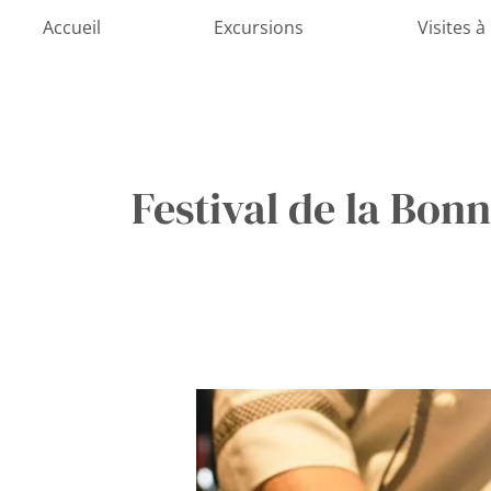
Aller
Accueil
Excursions
Visites à
au
contenu
Festival de la Bon
Savourer
la
magie
culinaire