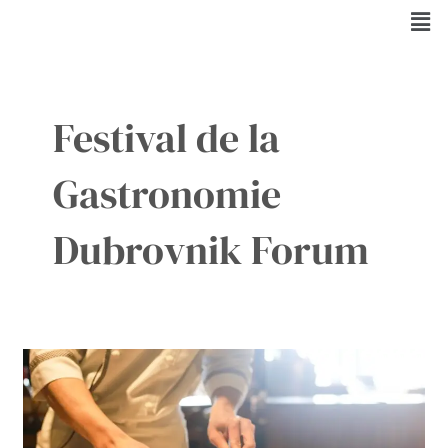
Aller
Men
au
contenu
Festival de la
Gastronomie
Dubrovnik Forum
Savourer
la
magie
culinaire
au