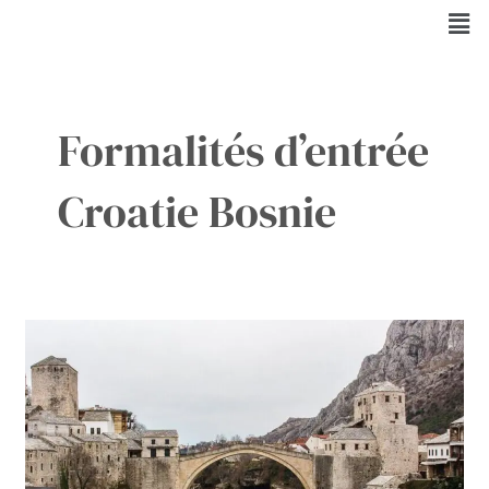
Aller
Men
au
contenu
Formalités d’entrée
Croatie Bosnie
Voyage
de
Dubrovnik
à
Mostar
:
La