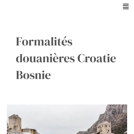
Aller
Men
au
contenu
Formalités
douanières Croatie
Bosnie
Voyage
de
Dubrovnik
à
Mostar