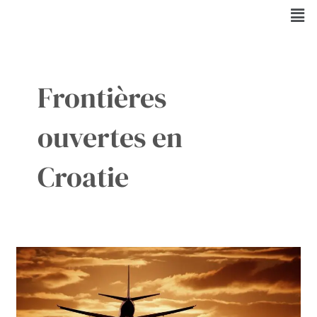
Aller
Men
au
contenu
Frontières
ouvertes en
Croatie
Croatie
:
Adieu
aux
contrôles