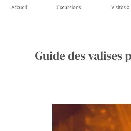
Aller
Accueil
Excursions
Visites à
au
contenu
Guide des valises 
Réduction
du
bruit
et