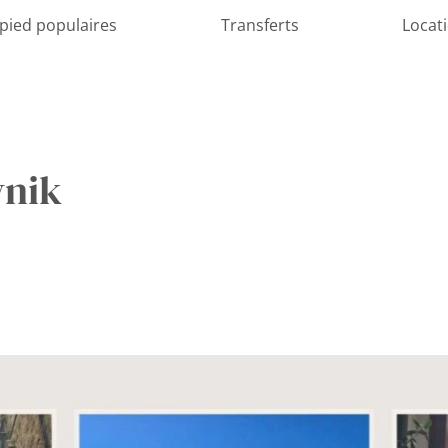
 pied populaires
Transferts
Locat
vnik