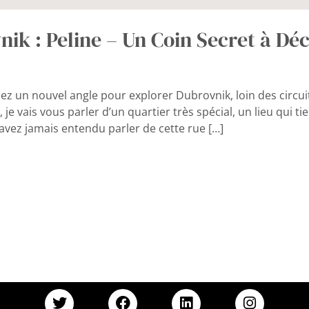
nik : Peline – Un Coin Secret à Dé
ez un nouvel angle pour explorer Dubrovnik, loin des circuit
i, je vais vous parler d’un quartier très spécial, un lieu qui 
’avez jamais entendu parler de cette rue […]
T
F
L
I