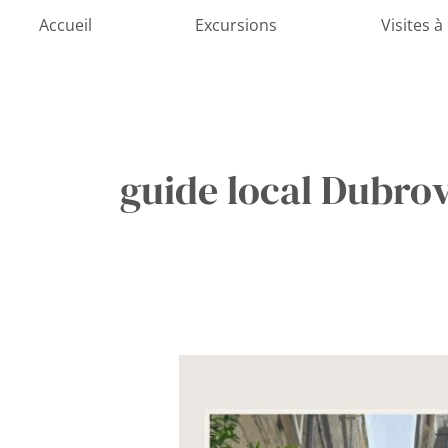
Aller
Accueil
Excursions
Visites à
au
contenu
guide local Dubro
Que
visiter
à
Dubrovnik