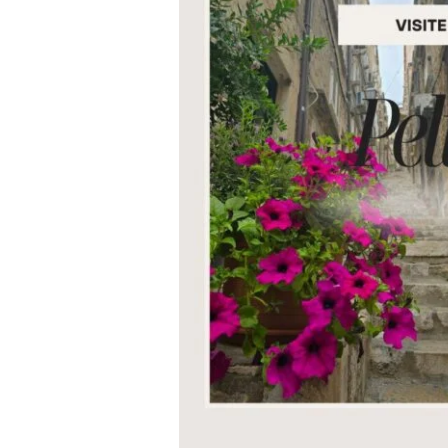
:
Peline
–
Un
Coin
Secret
à
Découvrir