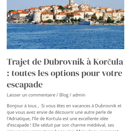
:
toutes
les
options
pour
votre
escapade
Trajet de Dubrovnik à Korčula
: toutes les options pour votre
escapade
Laisser un commentaire
/
Blog
/
admin
Bonjour à tous , Si vous êtes en vacances à Dubrovnik et
que vous avez envie de découvrir une autre perle de
l’Adriatique, l’île de Korčula est une excellente idée
d’escapade ! Elle séduit par son charme médiéval, ses