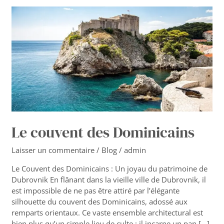
Le
couvent
des
Dominicains
Le couvent des Dominicains
Laisser un commentaire
/
Blog
/
admin
Le Couvent des Dominicains : Un joyau du patrimoine de
Dubrovnik En flânant dans la vieille ville de Dubrovnik, il
est impossible de ne pas être attiré par l’élégante
silhouette du couvent des Dominicains, adossé aux
remparts orientaux. Ce vaste ensemble architectural est
bien plus qu’un simple lieu de culte : il incarne un pan […]