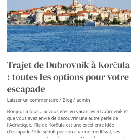
:
toutes
les
options
pour
votre
escapade
Trajet de Dubrovnik à Korčula
: toutes les options pour votre
escapade
Laisser un commentaire
/
Blog
/
admin
Bonjour à tous , Si vous êtes en vacances à Dubrovnik et
que vous avez envie de découvrir une autre perle de
l’Adriatique, l’île de Korčula est une excellente idée
d’escapade ! Elle séduit par son charme médiéval, ses