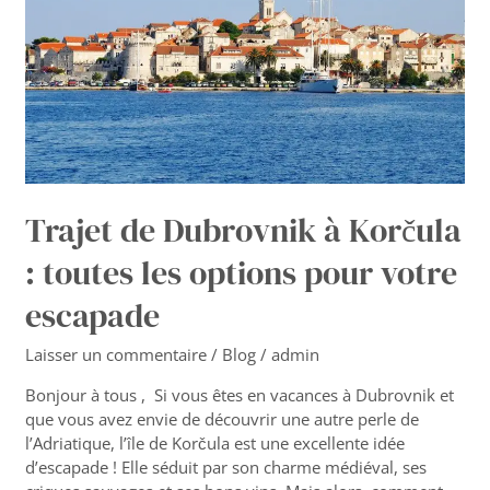
:
toutes
les
options
pour
votre
escapade
Trajet de Dubrovnik à Korčula
: toutes les options pour votre
escapade
Laisser un commentaire
/
Blog
/
admin
Bonjour à tous , Si vous êtes en vacances à Dubrovnik et
que vous avez envie de découvrir une autre perle de
l’Adriatique, l’île de Korčula est une excellente idée
d’escapade ! Elle séduit par son charme médiéval, ses