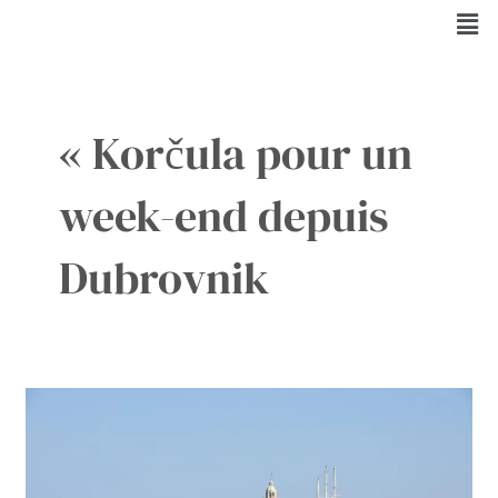
Aller
Men
au
contenu
« Korčula pour un
week-end depuis
Dubrovnik
Trajet
de
Dubrovnik
à
Korčula