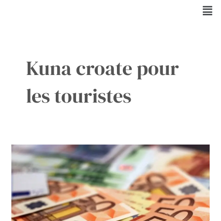
Aller
Men
au
contenu
Kuna croate pour
les touristes
Peut-
on
payer
en
Kuna
en
Croatie