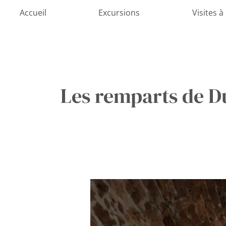
Aller
Accueil
Excursions
Visites à
au
contenu
Les remparts de D
Explorez
les
remparts
ouest