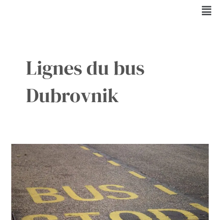
Aller
Men
au
contenu
Lignes du bus
Dubrovnik
Public
transport
à
Dubrovnik