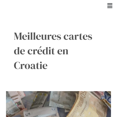
Aller
Men
au
contenu
Meilleures cartes
de crédit en
Croatie
Modes
de
Paiement
en
Croatie