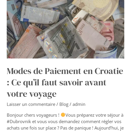
:
Ce
qu’il
faut
savoir
avant
votre
voyage
Modes de Paiement en Croatie
: Ce qu’il faut savoir avant
votre voyage
Laisser un commentaire
/
Blog
/
admin
Bonjour chers voyageurs !
Vous préparez votre séjour à
#Dubrovnik et vous vous demandez comment régler vos
achats une fois sur place ? Pas de panique ! Aujourd’hui, je