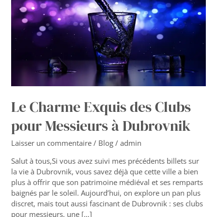
Exquis
des
Clubs
pour
Messieurs
à
Dubrovnik
Le Charme Exquis des Clubs
pour Messieurs à Dubrovnik
Laisser un commentaire
/
Blog
/
admin
Salut à tous,Si vous avez suivi mes précédents billets sur
la vie à Dubrovnik, vous savez déjà que cette ville a bien
plus à offrir que son patrimoine médiéval et ses remparts
baignés par le soleil. Aujourd’hui, on explore un pan plus
discret, mais tout aussi fascinant de Dubrovnik : ses clubs
pour messieurs, une […]