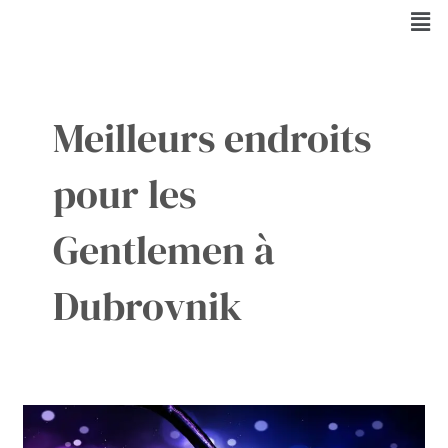
Aller
Men
au
contenu
Meilleurs endroits
pour les
Gentlemen à
Dubrovnik
Le
Charme