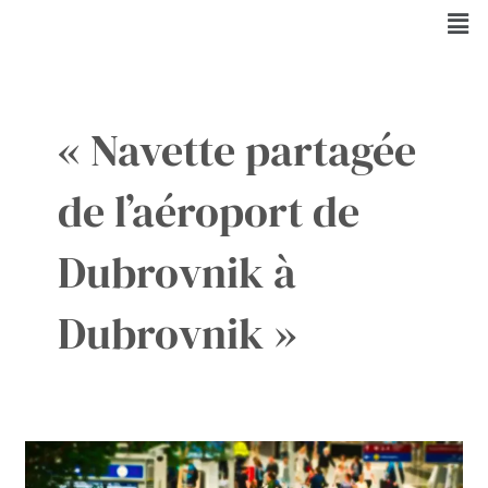
Aller
Men
au
contenu
« Navette partagée
de l’aéroport de
Dubrovnik à
Dubrovnik »
Transfert
de