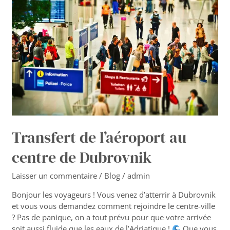
l’aéroport
au
centre
de
Dubrovnik
Transfert de l’aéroport au
centre de Dubrovnik
Laisser un commentaire
/
Blog
/
admin
Bonjour les voyageurs ! Vous venez d’atterrir à Dubrovnik
et vous vous demandez comment rejoindre le centre-ville
? Pas de panique, on a tout prévu pour que votre arrivée
soit aussi fluide que les eaux de l’Adriatique !
Que vous