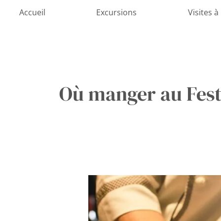
Aller
Accueil
Excursions
Visites à
au
contenu
Où manger au Fest
Savourer
la
magie
culinaire