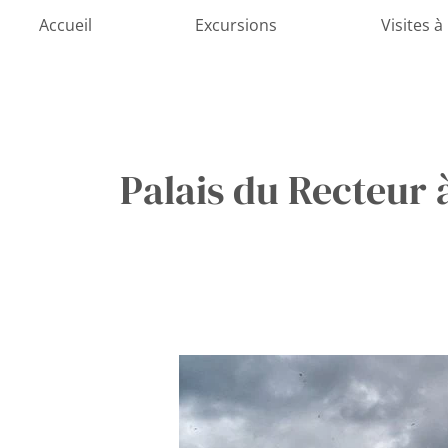
Aller
Accueil
Excursions
Visites à
au
contenu
Palais du Recteur
À
La
Découverte
Du