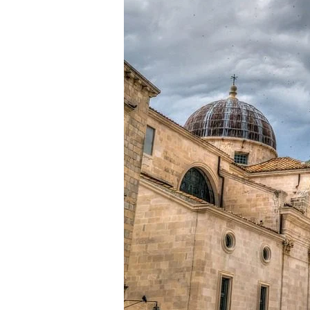
Palais
Du
Recteur
De
Dubrovnik,
Chef-
d’Oeuvre
Gothique