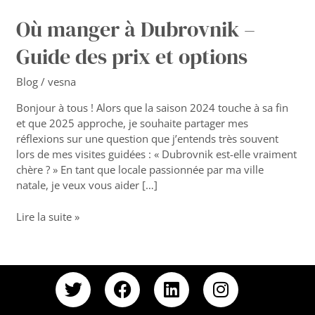
Où manger à Dubrovnik –
Guide des prix et options
Blog
/
vesna
Bonjour à tous ! Alors que la saison 2024 touche à sa fin
et que 2025 approche, je souhaite partager mes
réflexions sur une question que j’entends très souvent
lors de mes visites guidées : « Dubrovnik est-elle vraiment
chère ? » En tant que locale passionnée par ma ville
natale, je veux vous aider […]
Lire la suite »
T
F
L
I
w
a
i
n
i
c
n
s