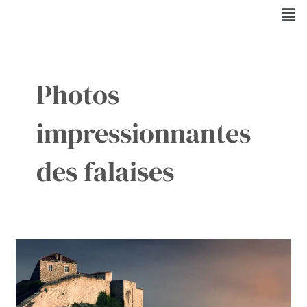
Aller
Men
au
contenu
Photos
impressionnantes
des falaises
Dubrovnik
:
Falaises
à
Surmonter