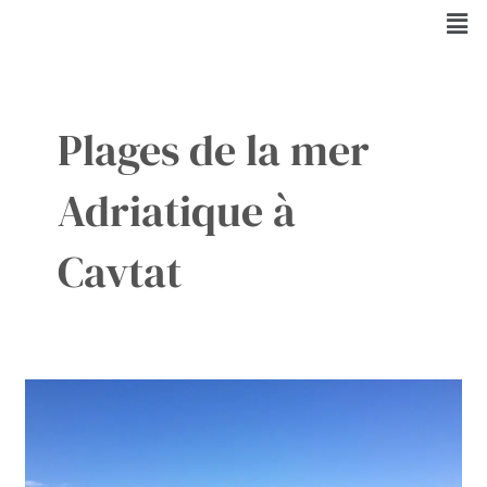
Aller
Men
au
contenu
Plages de la mer
Adriatique à
Cavtat
Tranquillité
de
Cavtat